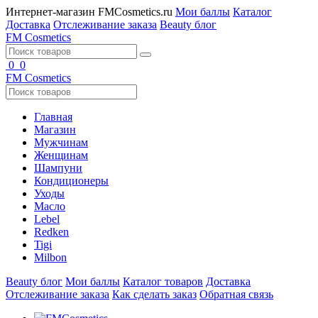
Интернет-магазин FMCosmetics.ru
Мои баллы
Каталог
Доставка
Отслеживание заказа
Beauty блог
FM
Cosmetics
0
0
FM
Cosmetics
Главная
Магазин
Мужчинам
Женщинам
Шампуни
Кондиционеры
Уходы
Масло
Lebel
Redken
Tigi
Milbon
Beauty блог
Мои баллы
Каталог товаров
Доставка
Отслеживание заказа
Как сделать заказ
Обратная связь