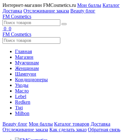
Интернет-магазин FMCosmetics.ru
Мои баллы
Каталог
Доставка
Отслеживание заказа
Beauty блог
FM
Cosmetics
0
0
FM
Cosmetics
Главная
Магазин
Мужчинам
Женщинам
Шампуни
Кондиционеры
Уходы
Масло
Lebel
Redken
Tigi
Milbon
Beauty блог
Мои баллы
Каталог товаров
Доставка
Отслеживание заказа
Как сделать заказ
Обратная связь