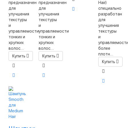
предназначен
предназначен
Hair)
для
для
специально
улучшения
улучшения
разработан
текстуры
текстуры
для
и
и
улучшения
управляемости
управляемости
текстуры
тонких и
тонких и
и
хрупких
хрупких
управляемост
волос…
волос…
более
плотн…
Купить
Купить
Купить