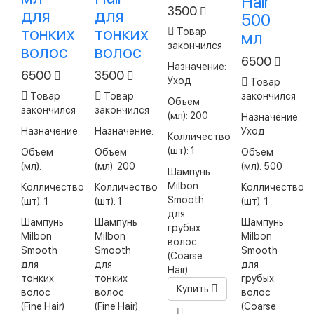
Hair
3500
для
для
500
тонких
тонких
Товар
мл
закончился
волос
волос
6500
Назначение:
6500
3500
Уход
Товар
Товар
Товар
закончился
Объем
закончился
закончился
(мл): 200
Назначение:
Назначение:
Назначение:
Уход
Колличество
(шт): 1
Объем
Объем
Объем
(мл):
(мл): 200
(мл): 500
Шампунь
Milbon
Колличество
Колличество
Колличество
Smooth
(шт): 1
(шт): 1
(шт): 1
для
Шампунь
Шампунь
Шампунь
грубых
Milbon
Milbon
Milbon
волос
Smooth
Smooth
Smooth
(Coarse
для
для
для
Hair)
тонких
тонких
грубых
Купить
волос
волос
волос
(Fine Hair)
(Fine Hair)
(Coarse