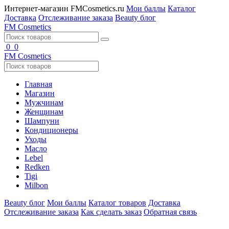
Интернет-магазин FMCosmetics.ru
Мои баллы
Каталог
Доставка
Отслеживание заказа
Beauty блог
FM
Cosmetics
0
0
FM
Cosmetics
Главная
Магазин
Мужчинам
Женщинам
Шампуни
Кондиционеры
Уходы
Масло
Lebel
Redken
Tigi
Milbon
Beauty блог
Мои баллы
Каталог товаров
Доставка
Отслеживание заказа
Как сделать заказ
Обратная связь