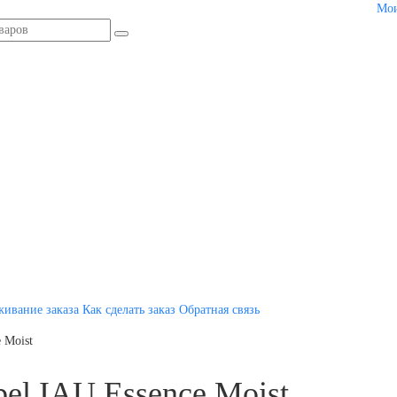
Мои
живание заказа
Как сделать заказ
Обратная связь
 Moist
el IAU Essence Moist