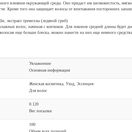
ного влияния окружающей среды. Оно придаст им шелковистость, мягкост
легче. Кроме того она защищает волосы от впитывания посторонних запа
и, экстракт тремеллы (ледяной гриб).
влажных волос, начиная с кончиков. Для локонов средней длины будет дос
волосам еще больше блеска, можно нанести на них еще немного средства
Увлажнение
Основная информация
Женская косметика, Уход, Эссенция
Для волос
0.120
Вес посылки
100
Объем всех позиций