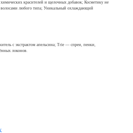
, химических красителей и щелочных добавок; Косметику не
за волосами любого типа; Уникальный охлаждающий
тель с экстрактом апельсина; Trie — спреи, пенки,
ённых локонов.
k