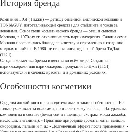
История бренда
Компания TIGI (Тиджи) — детище семейной английской компании
TONI&GUY, изготавливающей средства для стайлинга и ухода за
локонами. Основатели косметического бренда — отец и сыновья
Масколо, в 1970-ых гг. открывшие сеть парикмахерских. Салоны семьи
Масколо прославились благодаря качеству и стремлению к созданию
модных причёсок. В 1980-ые гг. появился отдельный бренд ТиДжи
(TIGI).
Сегодня косметика бренда известна во всём мире. Созданная
парикмахерами для парикмахеров, продукция ТиДжи (TIGI)
используется и в салонах красоты, и в домашних условиях.
Особенности косметики
Средства английского производителя имеют такие особенности: - Не
только ухаживает за волосами, но и лечит кожу головы; - Натуральные
компоненты в составе (белки сои и пшеницы, экстракт масла жожоба,
масло ши, витамины); - Приятные природные ароматы мяты, ванили,
смородины, папайи и т. д.; - Долговечный эффект после применения; -