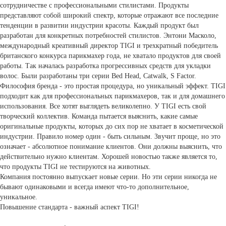
сотрудничестве с профессиональными стилистами. Продукты
представляют собой широкий спектр, которые отражают все последние
тенденции в развитии индустрии красоты. Каждый продукт был
разработан для конкретных потребностей стилистов. Энтони Масколо,
международный креативный директор TIGI и трехкратный победитель
британского конкурса парикмахер года, не хватало продуктов для своей
работы. Так началась разработка прогрессивных средств для укладки
волос. Были разработаны три серии Bed Head, Catwalk, S Factor.
Философия бренда - это простая процедура, но уникальный эффект. TIGI
подходит как для профессиональных парикмахеров, так и для домашнего
использования. Все хотят выглядеть великолепно. У TIGI есть свой
творческий коллектив. Команда пытается выяснить, какие самые
оригинальные продукты, которых до сих пор не хватает в косметической
индустрии. Правило номер один - быть сильным. Звучит проще, но это
означает - абсолютное понимание клиентов. Они должны выяснить, что
действительно нужно клиентам. Хорошей новостью также является то,
что продукты TIGI не тестируются на животных.
Компания постоянно выпускает новые серии. Но эти серии никогда не
бывают одинаковыми и всегда имеют что-то дополнительное,
уникальное.
Повышение стандарта - важный аспект TIGI!