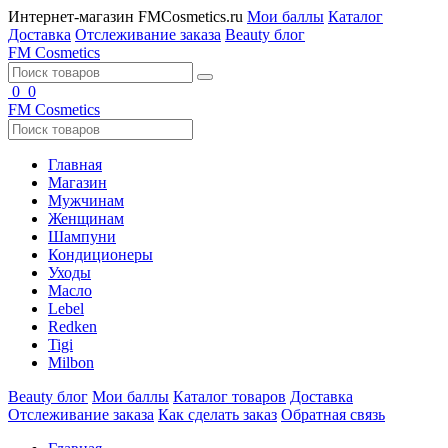
Интернет-магазин FMCosmetics.ru
Мои баллы
Каталог
Доставка
Отслеживание заказа
Beauty блог
FM
Cosmetics
0
0
FM
Cosmetics
Главная
Магазин
Мужчинам
Женщинам
Шампуни
Кондиционеры
Уходы
Масло
Lebel
Redken
Tigi
Milbon
Beauty блог
Мои баллы
Каталог товаров
Доставка
Отслеживание заказа
Как сделать заказ
Обратная связь