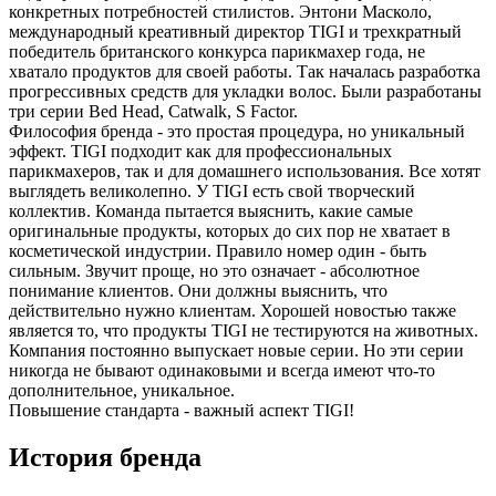
конкретных потребностей стилистов. Энтони Масколо,
международный креативный директор TIGI и трехкратный
победитель британского конкурса парикмахер года, не
хватало продуктов для своей работы. Так началась разработка
прогрессивных средств для укладки волос. Были разработаны
три серии Bed Head, Catwalk, S Factor.
Философия бренда - это простая процедура, но уникальный
эффект. TIGI подходит как для профессиональных
парикмахеров, так и для домашнего использования. Все хотят
выглядеть великолепно. У TIGI есть свой творческий
коллектив. Команда пытается выяснить, какие самые
оригинальные продукты, которых до сих пор не хватает в
косметической индустрии. Правило номер один - быть
сильным. Звучит проще, но это означает - абсолютное
понимание клиентов. Они должны выяснить, что
действительно нужно клиентам. Хорошей новостью также
является то, что продукты TIGI не тестируются на животных.
Компания постоянно выпускает новые серии. Но эти серии
никогда не бывают одинаковыми и всегда имеют что-то
дополнительное, уникальное.
Повышение стандарта - важный аспект TIGI!
История бренда