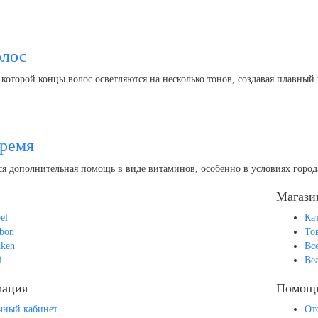
олос
которой концы волос осветляются на несколько тонов, создавая плавный
время
тся дополнительная помощь в виде витаминов, особенно в условиях город
Магази
el
Ка
bon
То
ken
Вс
i
Be
ация
Помощ
чный кабинет
От