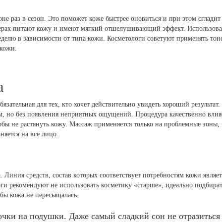
оне раз в сезон. Это поможет коже быстрее оновиться и при этом сгладит
ерах питают кожу и имеют мягкий отшелушивающий эффект. Использов
неделю в зависимости от типа кожи. Косметологи советуют применять тон
кожи.
а
язательная для тех, кто хочет действительно увидеть хороший результат.
, но без появления неприятных ощущений. Процедура качественно влия
чтобы не растянуть кожу. Массаж применяется только на проблемные зоны
няется на все лицо.
. Линия средств, состав которых соответствует потребностям кожи являет
оги рекомендуют не использовать косметику «старше», идеально подбират
обы кожа не пересыщалась.
чки на подушки. Даже самый сладкий сон не отразиться 