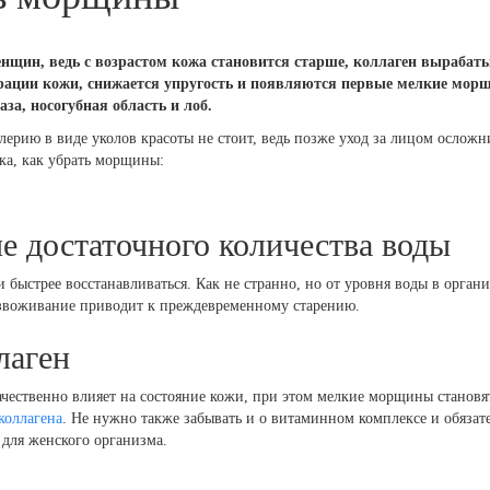
нщин, ведь с возрастом кожа становится старше, коллаген вырабаты
ерации кожи, снижается упругость и появляются первые мелкие морщ
за, носогубная область и лоб.
ерию в виде уколов красоты не стоит, ведь позже уход за лицом осложн
ка, как убрать морщины:
е достаточного количества воды
 быстрее восстанавливаться. Как не странно, но от уровня воды в орган
безвоживание приводит к преждевременному старению.
лаген
ачественно влияет на состояние кожи, при этом мелкие морщины станов
коллагена
. Не нужно также забывать и о витаминном комплексе и обязат
 для женского организма.