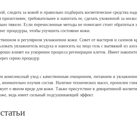
ой, следить за кожей и правильно подбирать косметические средства надо
я прихотливее, требовательнее и напитать ее, сделать ухоженной за нес
льно тяжело. Если перечисленные методы не помогают стоит обратиться
инг процедуры, чтобы улучшить состояние кожи.
ственном и регулярном увлажнении кожи. Совет от мастеров и салонов 
ьзовать увлажнитель воздуха и наносить на лицо гель с вытяжкой из ало
ошо влияет на ускорении процесса регенерации клеток. Имеет накопите
через серию процедур.
ен комплексный уход с качественным очищением, питанием и увлажнен
, внимательно изучив состав. Наличие технических масел, пропилен глик
вует о явном вреде для кожи. Также присутствие в декоративной космет
коже, ведь имеет сильный подсушивающий эффект.
статьи