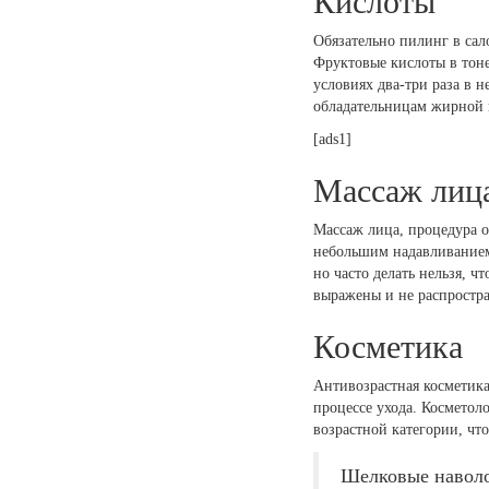
Кислоты
Обязательно пилинг в сал
Фруктовые кислоты в тон
условиях два-три раза в 
обладательницам жирной 
[ads1]
Массаж лиц
Массаж лица, процедура об
небольшим надавливанием
но часто делать нельзя, 
выражены и не распростра
Косметика
Антивозрастная косметика
процессе ухода. Косметол
возрастной категории, чт
Шелковые наволо