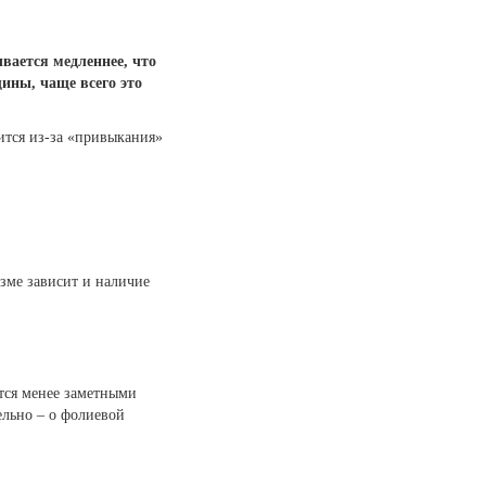
вается медленнее, что
ины, чаще всего это
ится из-за «привыкания»
изме зависит и наличие
ятся менее заметными
ельно – о фолиевой