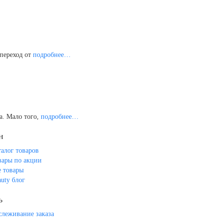
 переход от
подробнее…
а. Мало того,
подробнее…
н
талог товаров
вары по акции
е товары
auty блог
ь
слеживание заказа