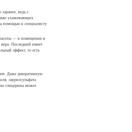
 заранее, ведь с
колько ухаживающих
 за помощью к специалисту
красоты — в помещении в
э вера. Последний имеет
льный эффект, то есть
ием. Даже декоративную
оля, лаурилсульфата
ике глицерина может