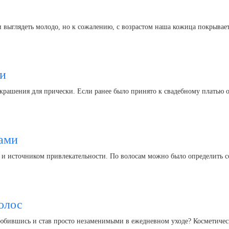
и выглядеть молодо, но к сожалению, с возрастом наша кожица покрыва
ки
крашения для прически. Если ранее было принято к свадебному платью о
сами
 и источником привлекательности. По волосам можно было определить с
олос
любившись и став просто незаменимыми в ежедневном уходе? Косметиче