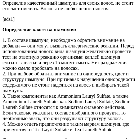
Определив качественный шампунь для своих волос, не стоит
его часто менять. Волосы не любят непостоянства.
[ads1]
Определение качества шампуня:
1. В составе шампуня, необходимо обратить внимание на
добавки — они могут вызвать аллергические реакции. Перед
использованием нового вида шампуня желательно провести
тест на ответную реакцию организма: каплей шампуня
смазать запястье и через 15 минут смыть. Нет раздражения –
можно смело пробовать на волосах.
2. При выборе обратить внимание на однородность, цвет и
структуру шампуня. При признаках нарушения однородности
содержимого не стоит надеяться на авось и выбирать такой
шампунь.
3. Такие компоненты как Ammonium Lauryl Sulfate, а также
Ammonium Laureth Sulfate, как Sodium Lauryl Sulfate, Sodium
Laureth Sulfate относятся к химикатам сильного действия.
Если таковые указаны в составе выбранного продукта, то
необходимо знать, что они разрушают структуру волоса.
4. Можно отдать предпочтение таким маркам шампуня, где
присутствуют Tea Layril Sulfate и Tea Laureth Sulfate.