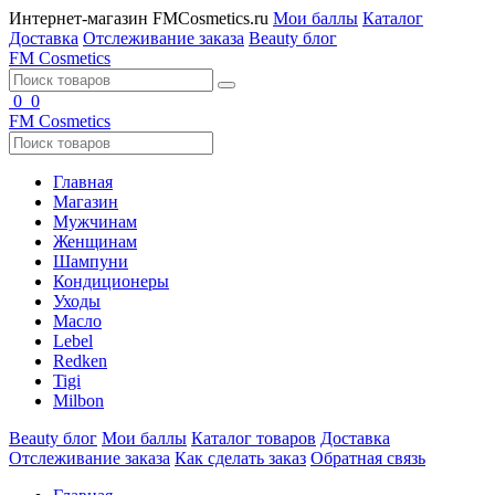
Интернет-магазин FMCosmetics.ru
Мои баллы
Каталог
Доставка
Отслеживание заказа
Beauty блог
FM
Cosmetics
0
0
FM
Cosmetics
Главная
Магазин
Мужчинам
Женщинам
Шампуни
Кондиционеры
Уходы
Масло
Lebel
Redken
Tigi
Milbon
Beauty блог
Мои баллы
Каталог товаров
Доставка
Отслеживание заказа
Как сделать заказ
Обратная связь