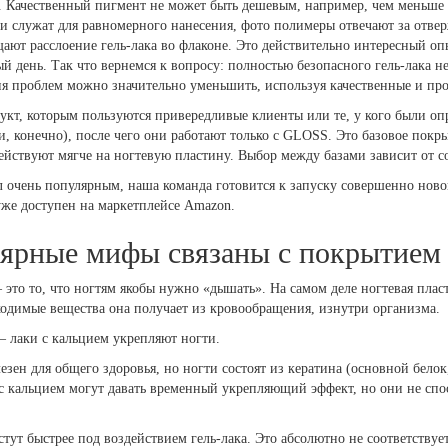
 Качественный пигмент не может быть дешевым, например, чем меньше е
ли служат для равномерного нанесения, фото полимеры отвечают за отве
ают расслоение гель-лака во флаконе. Это действительно интересный оп
й день. Так что вернемся к вопросу: полностью безопасного гель-лака не
ия проблем можно значительно уменьшить, используя качественные и пр
дукт, которым пользуются привередливые клиенты или те, у кого были о
и, конечно), после чего они работают только с GLOSS. Это базовое покр
ействуют мягче на ногтевую пластину. Выбор между базами зависит от с
ал очень популярным, наша команда готовится к запуску совершенно новог
же доступен на маркетплейсе Amazon.
ярные мифы связаны с покрытием 
то то, что ногтям якобы нужно «дышать». На самом деле ногтевая пласт
ходимые вещества она получает из кровообращения, изнутри организма.
лаки с кальцием укрепляют ногти.
езен для общего здоровья, но ногти состоят из кератина (основной белок
 с кальцием могут давать временный укрепляющий эффект, но они не спо
тут быстрее под воздействием гель-лака. Это абсолютно не соответствуе