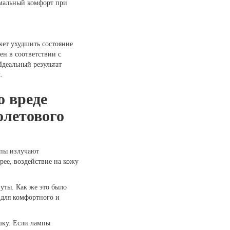
имальный комфорт при
жет ухудшить состояние
ен в соответствии с
Идеальный результат
.
о вреде
олетового
мпы излучают
ее, воздействие на кожу
ты. Как же это было
для комфортного и
шку. Если лампы