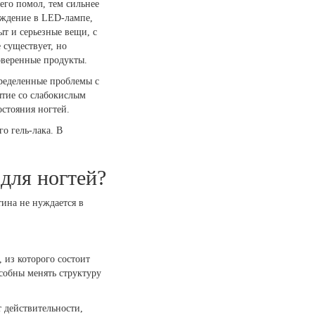
го помол, тем сильнее
рждение в LED-лампе,
ыт и серьезные вещи, с
 существует, но
оверенные продукты.
пределенные проблемы с
ытие со слабокислым
остояния ногтей.
о гель-лака. В
для ногтей?
ина не нуждается в
, из которого состоит
собны менять структуру
т действительности,