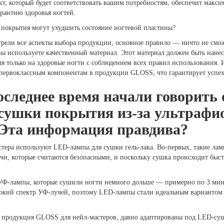
т, который будет соответствовать вашим потребностям, обеспечит макс
арантию здоровья ногтей.
покрытия могут ухудшить состояние ногтевой пластины?
рели все аспекты выбора продукции, основное правило — ничто не смо
вы используете качественный материал. Этот материал должен быть нанес
я только на здоровые ногти с соблюдением всех правил использования. 
 первоклассным компонентам в продукции GLOSS, что гарантирует успех
следнее время начали говорить 
сушки покрытия из-за ультрафи
 Эта информация правдива?
стера используют LED-лампы для сушки гель-лака. Во-первых, такие ла
, которые считаются безопасными, и поскольку сушка происходит быстр
УФ-лампы, которые сушили ногти немного дольше — примерно по 3 мину
окий спектр УФ-лучей, поэтому LED-лампы стали идеальным вариантом 
ся продукция GLOSS для нейл-мастеров, давно адаптированы под LED-су