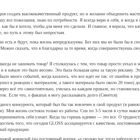
ция создать высококачественный продукт, но и желание объединить мас
у все пожелания, знаю их потребности. Я всегда верю в себя, и когда я з
 как бы я хотела, чтобы для меня это сделали. И главное, я верила, что к
е, но путь к этому был непростым.
и есть и будут, пока жизнь непредсказуема. Без них мы не были бы в с
 Можно сказать, что я благодарна за то время, когда совершенствуешь св
огда не занимать товар! Я столкнулась с тем, что товар просто уехал и н
 и в начале это было весомо. Это была большая цена за такую рекламу. 
 Было много событий, когда казалось, что все идет не так: от ошибок в п
тупил в реакцию с материалом, а такого материала было около 20 тонн) д
ерез всё это самостоятельно, училась на каждом провале, но становилась
ок. Если что, о факапах я могу рассказывать долго (Смеется).
одного конкурента, который был бы так вовлечен в свой продукт (я равня
). Моя жизнь состояла только из работы. Сон по 3-5 часов в сутки макси
приниматель себя узнает. Когда ты горишь идеями — это все. О трудност
достичь того, что сегодня GLOSS ассоциируется с качеством, постоянны
nail-продукции.
нькой командой (на постоянный вопрос «а сколько вас тогда работало и с