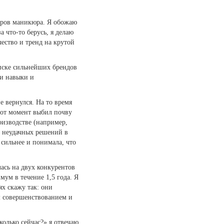
теров маникюра. Я обожаю
а что-то берусь, я делаю
ачество и тренд на крутой
писке сильнейших брендов
ои навыки и
е вернулся. На то время
Этот момент выбил почву
роизводстве (например,
о неудачных решений в
 сильнее и понимала, что
лась на двух конкурентов
мум в течение 1,5 года. Я
ях скажу так: они
м совершенствованием и
колько сейчас?» я отвечаю,