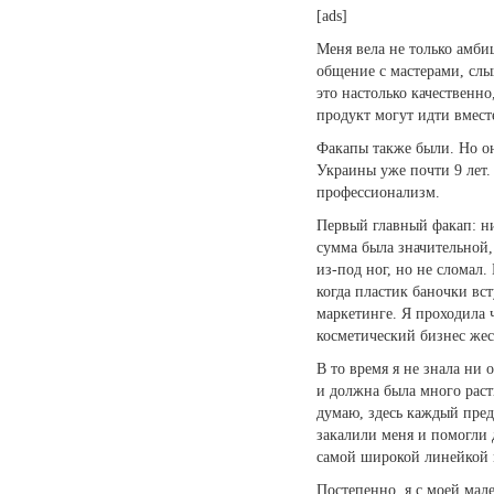
[ads]
Меня вела не только амби
общение с мастерами, слыш
это настолько качественно,
продукт могут идти вмест
Факапы также были. Но он
Украины уже почти 9 лет.
профессионализм.
Первый главный факап: ник
сумма была значительной,
из-под ног, но не сломал.
когда пластик баночки вс
маркетинге. Я проходила ч
косметический бизнес жест
В то время я не знала ни 
и должна была много расти
думаю, здесь каждый пред
закалили меня и помогли 
самой широкой линейкой 
Постепенно, я с моей мале