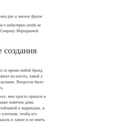
жи рук и многое другое.
в в индустрии ухода за
s Company Маргаритой
е создания
На то время любой бренд
риал на ноготь, какой у
ь целыми. Вопросов было
ь.
несе, мне просто пришло в
 даже новичок дома.
стойчивой к коррекции, и
м плотным, чтобы его
ыхать в лампе и не иметь