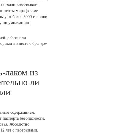
ы начали завоевывать
нтиненты мира (кроме
льзуют более 5000 салонов
ду по умолчанию.
оей работе или
орыми я вместе с брендом
ь-лаком из
ительно ли
или
льным содержанием,
 паспорта безопасности,
овья. Абсолютно
12 лет с перерывами.