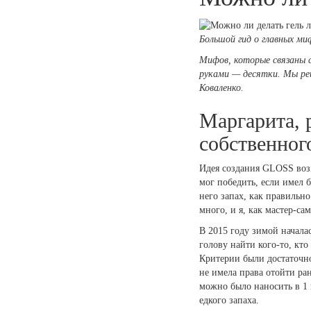
Большой гид о главных ми
Мифов, которые связаны с
руками — десятки. Мы ре
Коваленко.
Маргарита, 
собственного
Идея создания GLOSS возн
мог победить, если имел 
него запах, как правильн
много, и я, как мастер-са
В 2015 году зимой начала
голову найти кого-то, кто
Критерии были достаточно
не имела права отойти ра
можно было наносить в 1 
едкого запаха.