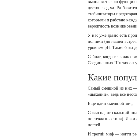
выполняет свою функцию.
цветопередача. Разбавите
стабилизаторы предотвращ
которыми я работаю кажды
вероятность возникновен
У нас уже давно есть про
ногтями (до нашей встреч
уровнем pH. Такие базы д
Сейчас, когда гель-лак ст
Соединенных Штатах он у
Какие попул
Самый смешной из них — э
«дыхании», ведь все необ
Еще один смешной миф — 
Согласна, что кальций пол
ногтевая пластина). Лаки
ногтей.
И третий миф — ногти рас