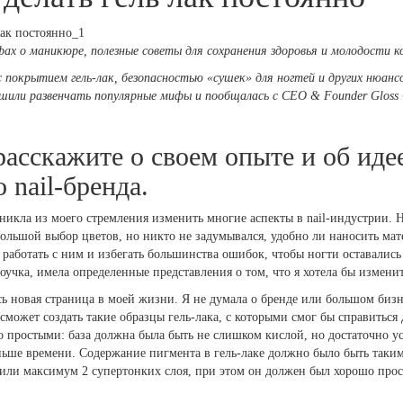
фах о маникюре, полезные советы для сохранения здоровья и молодости ко
 покрытием гель-лак, безопасностью «сушек» для ногтей и других нюансо
шили развенчать популярные мифы и пообщалась с CEO & Founder Glos
расскажите о своем опыте и об иде
 nail-бренда.
икла из моего стремления изменить многие аспекты в nail-индустрии. 
большой выбор цветов, но никто не задумывался, удобно ли наносить мате
о работать с ним и избегать большинства ошибок, чтобы ногти оставалис
моучка, имела определенные представления о том, что я хотела бы изменит
сь новая страница в моей жизни. Я не думала о бренде или большом биз
 сможет создать такие образцы гель-лака, с которыми смог бы справиться
 простыми: база должна была быть не слишком кислой, но достаточно у
ньше времени. Содержание пигмента в гель-лаке должно было быть таки
или максимум 2 супертонких слоя, при этом он должен был хорошо прос