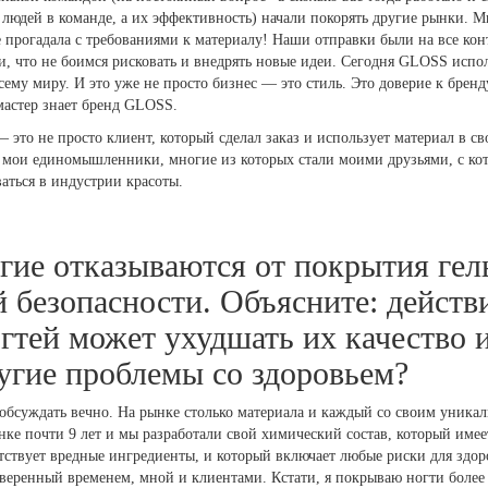
о людей в команде, а их эффективность) начали покорять другие рынки. М
не прогадала с требованиями к материалу! Наши отправки были на все ко
, что не боимся рисковать и внедрять новые идеи. Сегодня GLOSS испо
всему миру. И это уже не просто бизнес — это стиль. Это доверие к брен
астер знает бренд GLOSS.
 это не просто клиент, который сделал заказ и использует материал в св
 мои единомышленники, многие из которых стали моими друзьями, с кот
аться в индустрии красоты.
гие отказываются от покрытия гел
 безопасности. Объясните: действ
гтей может ухудшать их качество 
угие проблемы со здоровьем?
обсуждать вечно. На рынке столько материала и каждый со своим уника
е почти 9 лет и мы разработали свой химический состав, который имеет
тствует вредные ингредиенты, и который включает любые риски для здор
веренный временем, мной и клиентами. Кстати, я покрываю ногти более 