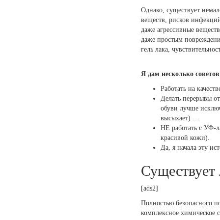
Однако, существует немал
веществ, рисков инфекций
даже агрессивные веществ
даже простым повреждение
гель лака, чувствительно
Я дам несколько советов
Работать на качест
Делать перерывы от
обуви лучше исключ
высыхает) …
НЕ работать с УФ-л
красивой кожи).
Да, я начала эту ис
Существует 
[ads2]
Полностью безопасного по
комплексное химическое с