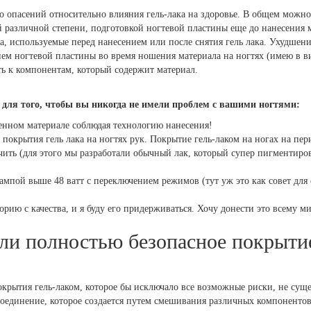
о опасений относительно влияния гель-лака на здоровье. В общем можно
 различной степени, подготовкой ногтевой пластины еще до нанесения м
а, используемые перед нанесением или после снятия гель лака. Ухудшен
м ногтевой пластины во время ношения материала на ногтях (имею в ви
сть к компонентам, который содержит материал.
 для того, чтобы вы никогда не имели проблем с вашими ногтями:
венном материале соблюдая технологию нанесения!
 покрытия гель лака на ногтях рук. Покрытие гель-лаком на ногах на пе
ить (для этого мы разработали обычный лак, который супер пигментиро
ампой выше 48 ватт с переключением режимов (тут уж это как совет для
торию с качества, и я буду его придерживаться. Хочу донести это всему м
ли полностью безопасное покрыти
крытия гель-лаком, которое бы исключало все возможные риски, не суще
оединение, которое создается путем смешивания различных компонентов